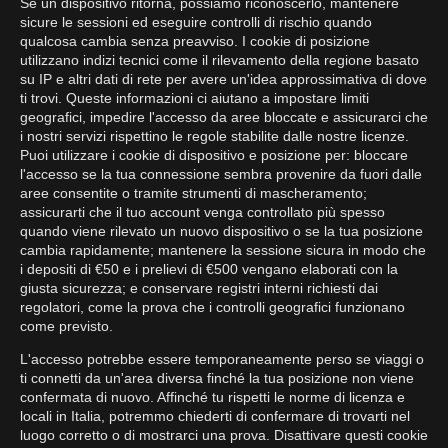
Se un dispositivo ritorna, possiamo riconoscerlo, mantenere
sicure le sessioni ed eseguire controlli di rischio quando
qualcosa cambia senza preavviso. I cookie di posizione
utilizzano indizi tecnici come il rilevamento della regione basato
su IP e altri dati di rete per avere un'idea approssimativa di dove
ti trovi. Queste informazioni ci aiutano a impostare limiti
geografici, impedire l'accesso da aree bloccate e assicurarci che
i nostri servizi rispettino le regole stabilite dalle nostre licenze.
Puoi utilizzare i cookie di dispositivo e posizione per: bloccare
l'accesso se la tua connessione sembra provenire da fuori dalle
aree consentite o tramite strumenti di mascheramento;
assicurarti che il tuo account venga controllato più spesso
quando viene rilevato un nuovo dispositivo o se la tua posizione
cambia rapidamente; mantenere la sessione sicura in modo che
i depositi di €50 e i prelievi di €500 vengano elaborati con la
giusta sicurezza; e conservare registri interni richiesti dai
regolatori, come la prova che i controlli geografici funzionano
come previsto.
L'accesso potrebbe essere temporaneamente perso se viaggi o
ti connetti da un'area diversa finché la tua posizione non viene
confermata di nuovo. Affinché tu rispetti le norme di licenza e
locali in Italia, potremmo chiederti di confermare di trovarti nel
luogo corretto o di mostrarci una prova. Disattivare questi cookie