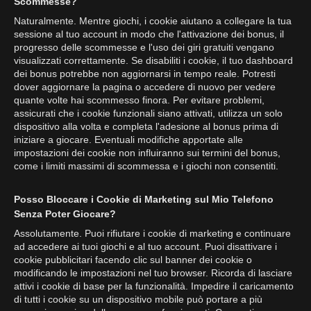
Scommesse?
Naturalmente. Mentre giochi, i cookie aiutano a collegare la tua
sessione al tuo account in modo che l'attivazione dei bonus, il
progresso delle scommesse e l'uso dei giri gratuiti vengano
visualizzati correttamente. Se disabiliti i cookie, il tuo dashboard
dei bonus potrebbe non aggiornarsi in tempo reale. Potresti
dover aggiornare la pagina o accedere di nuovo per vedere
quante volte hai scommesso finora. Per evitare problemi,
assicurati che i cookie funzionali siano attivati, utilizza un solo
dispositivo alla volta e completa l'adesione al bonus prima di
iniziare a giocare. Eventuali modifiche apportate alle
impostazioni dei cookie non influiranno sui termini del bonus,
come i limiti massimi di scommessa e i giochi non consentiti.
Posso Bloccare i Cookie di Marketing sul Mio Telefono
Senza Poter Giocare?
Assolutamente. Puoi rifiutare i cookie di marketing e continuare
ad accedere ai tuoi giochi e al tuo account. Puoi disattivare i
cookie pubblicitari facendo clic sul banner dei cookie o
modificando le impostazioni nel tuo browser. Ricorda di lasciare
attivi i cookie di base per la funzionalità. Impedire il caricamento
di tutti i cookie su un dispositivo mobile può portare a più