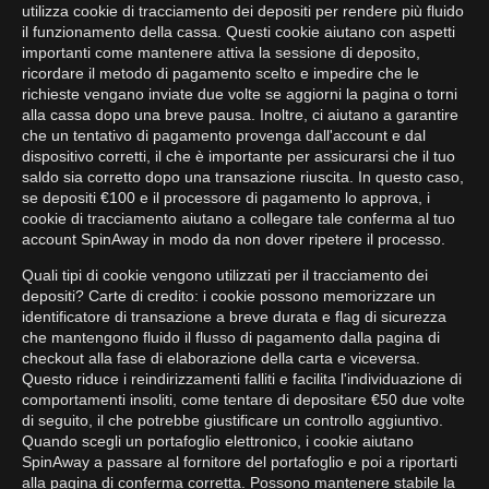
utilizza cookie di tracciamento dei depositi per rendere più fluido
il funzionamento della cassa. Questi cookie aiutano con aspetti
importanti come mantenere attiva la sessione di deposito,
ricordare il metodo di pagamento scelto e impedire che le
richieste vengano inviate due volte se aggiorni la pagina o torni
alla cassa dopo una breve pausa. Inoltre, ci aiutano a garantire
che un tentativo di pagamento provenga dall'account e dal
dispositivo corretti, il che è importante per assicurarsi che il tuo
saldo sia corretto dopo una transazione riuscita. In questo caso,
se depositi €100 e il processore di pagamento lo approva, i
cookie di tracciamento aiutano a collegare tale conferma al tuo
account SpinAway in modo da non dover ripetere il processo.
Quali tipi di cookie vengono utilizzati per il tracciamento dei
depositi? Carte di credito: i cookie possono memorizzare un
identificatore di transazione a breve durata e flag di sicurezza
che mantengono fluido il flusso di pagamento dalla pagina di
checkout alla fase di elaborazione della carta e viceversa.
Questo riduce i reindirizzamenti falliti e facilita l'individuazione di
comportamenti insoliti, come tentare di depositare €50 due volte
di seguito, il che potrebbe giustificare un controllo aggiuntivo.
Quando scegli un portafoglio elettronico, i cookie aiutano
SpinAway a passare al fornitore del portafoglio e poi a riportarti
alla pagina di conferma corretta. Possono mantenere stabile la