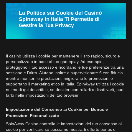
La Politica sui Cookie del Casinò
Spinaway In Italia Ti Permette di
Gestire la Tua Privacy
Il casinò utilizza i cookie per mantenere il sito rapido, sicuro e
personalizzato in base al tuo gameplay. Ad esempio,
proteggono il tuo accesso e ricordano le tue preferenze tra una
sessione e l'altra. Aiutano inoltre a supervisionare € con fiducia
mentre monitori le prestazioni, migliorano le promozioni e
supportano il marketing etico in Italia. SpinAway utilizza i cookie
nei modi qui descritti e, se desideri controllarli o disattivarli, puoi
farlo nelle impostazioni del tuo browser.
Impostazione del Consenso ai Cookie per Bonus e
Promozioni Personalizzate
SpinAway Casino controlla le impostazioni del tuo consenso ai
cookie per verificare se possiamo mostrarti offerte bonus e