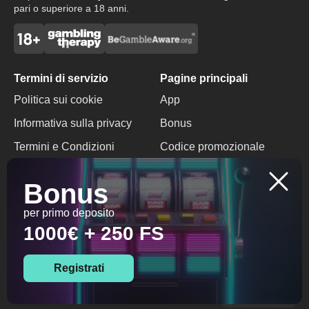
pari o superiore a 18 anni.
Termini di servizio
Pagine principali
Politica sui cookie
App
Informativa sulla privacy
Bonus
Termini e Condizioni
Codice promozionale
Gioco Responsabile
Nessun bonus senza
Bonus
deposito
per primo deposito
Contatti
1000€ + 250 FS
+357 0540 6100
info@spinawaycasino.org
Registrati
© 2026 All Rights
Reserved.