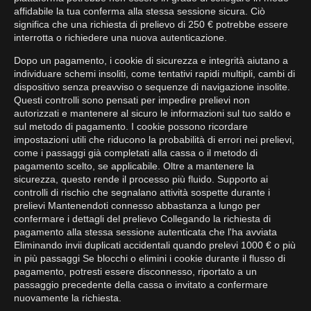
affidabile la tua conferma alla stessa sessione sicura. Ciò
significa che una richiesta di prelievo di 250 € potrebbe essere
interrotta o richiedere una nuova autenticazione.
Dopo un pagamento, i cookie di sicurezza e integrità aiutano a
individuare schemi insoliti, come tentativi rapidi multipli, cambi di
dispositivo senza preavviso o sequenze di navigazione insolite.
Questi controlli sono pensati per impedire prelievi non
autorizzati e mantenere al sicuro le informazioni sul tuo saldo e
sul metodo di pagamento. I cookie possono ricordare
impostazioni utili che riducono la probabilità di errori nei prelievi,
come i passaggi già completati alla cassa o il metodo di
pagamento scelto, se applicabile. Oltre a mantenere la
sicurezza, questo rende il processo più fluido. Supporto ai
controlli di rischio che segnalano attività sospette durante i
prelievi Mantenendoti connesso abbastanza a lungo per
confermare i dettagli del prelievo Collegando la richiesta di
pagamento alla stessa sessione autenticata che l'ha avviata
Eliminando invii duplicati accidentali quando prelevi 1000 € o più
in più passaggi Se blocchi o elimini i cookie durante il flusso di
pagamento, potresti essere disconnesso, riportato a un
passaggio precedente della cassa o invitato a confermare
nuovamente la richiesta.