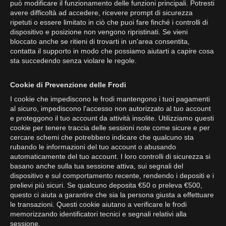
può modificare il funzionamento delle funzioni principali. Potresti
avere difficoltà ad accedere, ricevere prompt di sicurezza
ripetuti o essere limitato in ciò che puoi fare finché i controlli di
dispositivo e posizione non vengono ripristinati. Se vieni
bloccato anche se ritieni di trovarti in un'area consentita,
contatta il supporto in modo che possiamo aiutarti a capire cosa
sta succedendo senza violare le regole.
Cookie di Prevenzione delle Frodi
I cookie che impediscono le frodi mantengono i tuoi pagamenti
al sicuro, impediscono l'accesso non autorizzato al tuo account
e proteggono il tuo account da attività insolite. Utilizziamo questi
cookie per tenere traccia delle sessioni note come sicure e per
cercare schemi che potrebbero indicare che qualcuno sta
rubando le informazioni del tuo account o abusando
automaticamente del tuo account. I loro controlli di sicurezza si
basano anche sulla tua sessione attiva, sui segnali del
dispositivo e sul comportamento recente, rendendo i depositi e i
prelievi più sicuri. Se qualcuno deposita €50 o preleva €500,
questo ci aiuta a garantire che sia la persona giusta a effettuare
le transazioni. Questi cookie aiutano a verificare le frodi
memorizzando identificatori tecnici e segnali relativi alla
sessione.