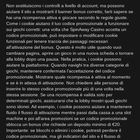
Non sostituiscono i controlli a livello di account, ma possono
aiutare il sito a mostrarti il banner bonus corretto, farti sapere se
hai una ricompensa attiva e giocare secondo le regole giuste.
Come i cookie aiutano il tuo codice promozionale a funzionare
sui giochi corretti: una volta che SpinAway Casino accetta un
codice promozionale, può impostare o modificare cookie
funzionali per tenere traccia dei passaggi necessari
all'attivazione del bonus. Questo è molto utile quando vuoi
cambiare pagina, aprire un gioco in una nuova scheda o tornare
alla lobby dopo una pausa. Nella pratica, i cookie possono
aiutare la piattaforma: Quando navighi tra diverse categorie di
giochi, mantenere confermata l'accettazione del codice
promozionale. Mostrare quale ricompensa è attiva al momento
e se è in attesa di attivazione. Non chiedere alle persone di
inserire lo stesso codice promozionale più di una volta nella
stessa sessione. Se una ricompensa è valida solo per
determinati giochi, assicurarsi che la lobby mostri quali giochi
sono idonei. Ad esempio, i cookie possono aiutare a mantenere
fluido il flusso di attivazione mentre passi dalla cassa a una slot
machine e poi all'area promozioni se un codice promozionale
sblocca un bonus che richiede un deposito minimo di €20.
Importante: se blocchi o elimini i cookie, potresti perdere il
codice promozionale, ma gli indicatori del sito e il flusso di