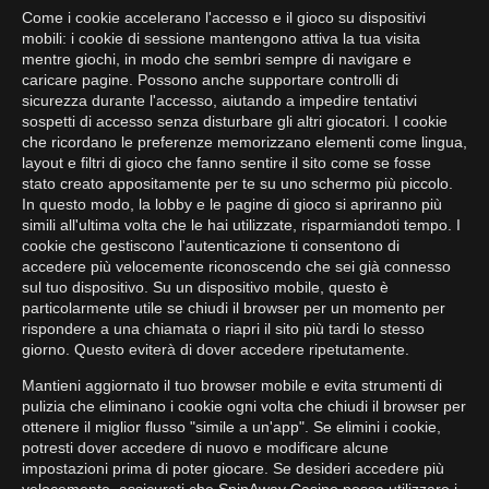
Come i cookie accelerano l'accesso e il gioco su dispositivi
mobili: i cookie di sessione mantengono attiva la tua visita
mentre giochi, in modo che sembri sempre di navigare e
caricare pagine. Possono anche supportare controlli di
sicurezza durante l'accesso, aiutando a impedire tentativi
sospetti di accesso senza disturbare gli altri giocatori. I cookie
che ricordano le preferenze memorizzano elementi come lingua,
layout e filtri di gioco che fanno sentire il sito come se fosse
stato creato appositamente per te su uno schermo più piccolo.
In questo modo, la lobby e le pagine di gioco si apriranno più
simili all'ultima volta che le hai utilizzate, risparmiandoti tempo. I
cookie che gestiscono l'autenticazione ti consentono di
accedere più velocemente riconoscendo che sei già connesso
sul tuo dispositivo. Su un dispositivo mobile, questo è
particolarmente utile se chiudi il browser per un momento per
rispondere a una chiamata o riapri il sito più tardi lo stesso
giorno. Questo eviterà di dover accedere ripetutamente.
Mantieni aggiornato il tuo browser mobile e evita strumenti di
pulizia che eliminano i cookie ogni volta che chiudi il browser per
ottenere il miglior flusso "simile a un'app". Se elimini i cookie,
potresti dover accedere di nuovo e modificare alcune
impostazioni prima di poter giocare. Se desideri accedere più
velocemente, assicurati che SpinAway Casino possa utilizzare i