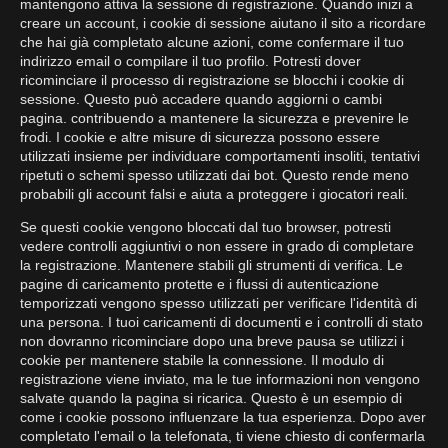
mantengono attiva la sessione di registrazione. Quando inizi a
creare un account, i cookie di sessione aiutano il sito a ricordare
che hai già completato alcune azioni, come confermare il tuo
indirizzo email o compilare il tuo profilo. Potresti dover
ricominciare il processo di registrazione se blocchi i cookie di
sessione. Questo può accadere quando aggiorni o cambi
pagina. contribuendo a mantenere la sicurezza e prevenire le
frodi. I cookie e altre misure di sicurezza possono essere
utilizzati insieme per individuare comportamenti insoliti, tentativi
ripetuti o schemi spesso utilizzati dai bot. Questo rende meno
probabili gli account falsi e aiuta a proteggere i giocatori reali.
Se questi cookie vengono bloccati dal tuo browser, potresti
vedere controlli aggiuntivi o non essere in grado di completare
la registrazione. Mantenere stabili gli strumenti di verifica. Le
pagine di caricamento protette e i flussi di autenticazione
temporizzati vengono spesso utilizzati per verificare l'identità di
una persona. I tuoi caricamenti di documenti e i controlli di stato
non dovranno ricominciare dopo una breve pausa se utilizzi i
cookie per mantenere stabile la connessione. Il modulo di
registrazione viene inviato, ma le tue informazioni non vengono
salvate quando la pagina si ricarica. Questo è un esempio di
come i cookie possono influenzare la tua esperienza. Dopo aver
completato l'email o la telefonata, ti viene chiesto di confermarla