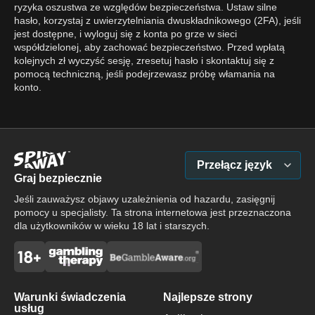
ryzyka oszustwa ze względów bezpieczeństwa. Ustaw silne
hasło, korzystaj z uwierzytelniania dwuskładnikowego (2FA), jeśli
jest dostępne, i wyloguj się z konta po grze w sieci
współdzielonej, aby zachować bezpieczeństwo. Przed wpłatą
kolejnych zł wyczyść sesję, zresetuj hasło i skontaktuj się z
pomocą techniczną, jeśli podejrzewasz próbę włamania na
konto.
Przełącz język
Graj bezpiecznie
Jeśli zauważysz objawy uzależnienia od hazardu, zasięgnij
pomocy u specjalisty. Ta strona internetowa jest przeznaczona
dla użytkowników w wieku 18 lat i starszych.
Warunki świadczenia
Najlepsze strony
usług