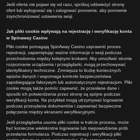
Jeśli oferta nie pojawi się od razu, spróbuj odświeżyć stronę
ofert lub wylogować się i zalogować ponownie, aby ponownie
zsynchronizować ustawienia sesji.
Jak pliki cookie wpływają na rejestrację i weryfikację konta
w Spinaway Casino
Pliki cookie pomagają SpinAway Casino usprawnić proces
rejestracji, zapamiętując ważne informacje o sesji podczas
przechodzenia między kolejnymi krokami. Aby umożliwić stronie
rozpoznanie urządzenia i przeglądarki, mogą przechowywać
identyfikatory techniczne. Zmniejsza to liczbę koniecznych
wpisów danych i wspomaga kontrole bezpieczeństwa
zapobiegające fałszywym lub automatycznym rejestracjom. Pliki
cookie mogą także pomóc zapewnić, że przesłane dane i
sposób ich potwierdzenia przez stronę są spójne podczas
weryfikacji konta. Na przykład mogą utrzymywać logowanie
podczas przesyłania dokumentów i zapewniać bezpieczne
połączenia między ekranami weryfikacyjnymi.
Jeśli przeglądarka usunie pliki cookie w trakcie procesu, może
być konieczne wielokrotne logowanie lub niepowodzenie prób
przesłania formularza. Podczas rejestracji i weryfikacji pliki
cookie utrzymują sesję rejestracyjną. Gdy rozpoczynasz