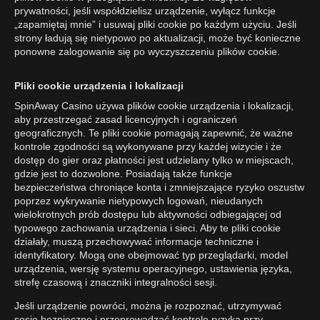
prywatności, jeśli współdzielisz urządzenie, wyłącz funkcje
„zapamiętaj mnie” i usuwaj pliki cookie po każdym użyciu. Jeśli
strony ładują się nietypowo po aktualizacji, może być konieczne
ponowne zalogowanie się po wyczyszczeniu plików cookie.
Pliki cookie urządzenia i lokalizacji
SpinAway Casino używa plików cookie urządzenia i lokalizacji,
aby przestrzegać zasad licencyjnych i ograniczeń
geograficznych. Te pliki cookie pomagają zapewnić, że ważne
kontrole zgodności są wykonywane przy każdej wizycie i że
dostęp do gier oraz płatności jest udzielany tylko w miejscach,
gdzie jest to dozwolone. Posiadają także funkcje
bezpieczeństwa chroniące konta i zmniejszające ryzyko oszustw
poprzez wykrywanie nietypowych logowań, nieudanych
wielokrotnych prób dostępu lub aktywności odbiegającej od
typowego zachowania urządzenia i sieci. Aby te pliki cookie
działały, muszą przechowywać informacje techniczne i
identyfikatory. Mogą one obejmować typ przeglądarki, model
urządzenia, wersję systemu operacyjnego, ustawienia języka,
strefę czasową i znaczniki integralności sesji.
Jeśli urządzenie powróci, można je rozpoznać, utrzymywać
sesje bezpieczne i przeprowadzać kontrole ryzyka przy