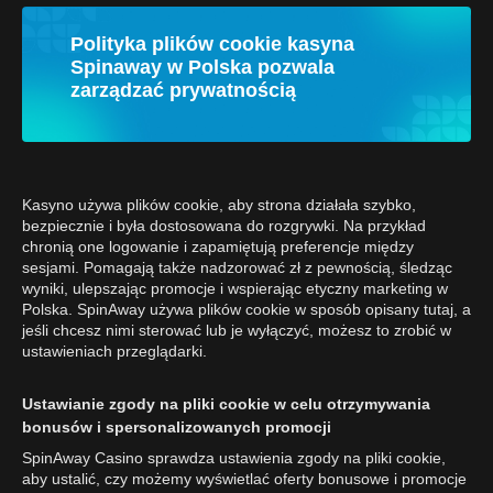
Polityka plików cookie kasyna
Spinaway w Polska pozwala
zarządzać prywatnością
Kasyno używa plików cookie, aby strona działała szybko,
bezpiecznie i była dostosowana do rozgrywki. Na przykład
chronią one logowanie i zapamiętują preferencje między
sesjami. Pomagają także nadzorować zł z pewnością, śledząc
wyniki, ulepszając promocje i wspierając etyczny marketing w
Polska. SpinAway używa plików cookie w sposób opisany tutaj, a
jeśli chcesz nimi sterować lub je wyłączyć, możesz to zrobić w
ustawieniach przeglądarki.
Ustawianie zgody na pliki cookie w celu otrzymywania
bonusów i spersonalizowanych promocji
SpinAway Casino sprawdza ustawienia zgody na pliki cookie,
aby ustalić, czy możemy wyświetlać oferty bonusowe i promocje