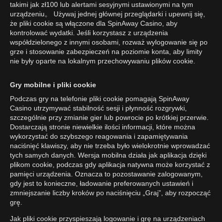
takimi jak zł100 lub alertami sesyjnymi ustawionymi na tym
urządzeniu。 Używaj jednej głównej przeglądarki i upewnij się,
że pliki cookie są włączone dla SpinAway Casino, aby
kontrolować wydatki. Jeśli korzystasz z urządzenia
współdzielonego z innymi osobami, rozważ wylogowanie się po
grze i stosowanie zabezpieczeń na poziomie konta, aby limity
nie były oparte na lokalnym przechowywaniu plików cookie.
Gry mobilne i pliki cookie
Podczas gry na telefonie pliki cookie pomagają SpinAway
Casino utrzymywać stabilność sesji i płynność rozgrywki,
szczególnie przy zmianie gier lub powrocie po krótkiej przerwie.
Dostarczają stronie niewielkie ilości informacji, które można
wykorzystać do szybszego reagowania i zapamiętywania
naciśnięć klawiszy, aby nie trzeba było wielokrotnie wprowadzać
tych samych danych. Wersja mobilna działa jak aplikacja dzięki
plikom cookie, podczas gdy aplikacja natywna może korzystać z
pamięci urządzenia. Oznacza to pozostawanie zalogowanym,
gdy jest to konieczne, ładowanie preferowanych ustawień i
zmniejszanie liczby kroków po naciśnięciu „Graj”, aby rozpocząć
grę.
Jak pliki cookie przyspieszają logowanie i grę na urządzeniach