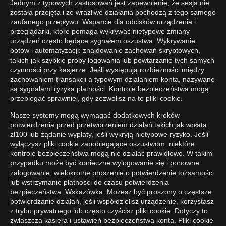
Jednym z typowych zastosowań jest zapewnienie, że sesja nie
została przejęta i że wrażliwe działania pochodzą z tego samego
zaufanego przepływu. Wsparcie dla odcisków urządzenia i
przeglądarki, które pomaga wykrywać nietypowe zmiany
urządzeń często będące sygnałem oszustwa. Wykrywanie
botów i automatyzacji: znajdowanie zachowań skryptowych,
takich jak szybkie próby logowania lub powtarzanie tych samych
czynności przy kasjerze. Jeśli występują rozbieżności między
zachowaniem transakcji a typowym działaniem konta, nazywane
są sygnałami ryzyka płatności. Kontrole bezpieczeństwa mogą
przebiegać sprawniej, gdy zezwolisz na te pliki cookie.
Nasze systemy mogą wymagać dodatkowych kroków
potwierdzenia przed przetworzeniem działań takich jak wpłata
zł100 lub żądanie wypłaty, jeśli wykryją nietypowe ryzyko. Jeśli
wyłączysz pliki cookie zapobiegające oszustwom, niektóre
kontrole bezpieczeństwa mogą nie działać prawidłowo. W takim
przypadku może być konieczne wylogowanie się i ponowne
zalogowanie, wielokrotne proszenie o potwierdzenie tożsamości
lub wstrzymanie płatności do czasu potwierdzenia
bezpieczeństwa. Wskazówka: Możesz być proszony o częstsze
potwierdzanie działań, jeśli współdzielisz urządzenie, korzystasz
z trybu prywatnego lub często czyścisz pliki cookie. Dotyczy to
zwłaszcza kasjera i ustawień bezpieczeństwa konta. Pliki cookie