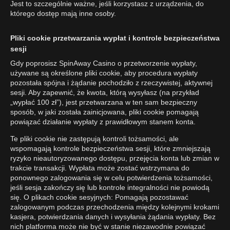
Jest to szczególnie ważne, jeśli korzystasz z urządzenia, do
którego dostęp mają inne osoby.
Pliki cookie przetwarzania wypłat i kontrole bezpieczeństwa
sesji
Gdy poprosisz SpinAway Casino o przetworzenie wypłaty,
używane są określone pliki cookie, aby procedura wypłaty
pozostała spójna i żądanie pochodziło z rzeczywistej, aktywnej
sesji. Aby zapewnić, że kwota, którą wysyłasz (na przykład
„wypłać 100 zł”), jest przetwarzana w ten sam bezpieczny
sposób, w jaki została zainicjowana, pliki cookie pomagają
powiązać działanie wypłaty z prawidłowym stanem konta.
Te pliki cookie nie zastępują kontroli tożsamości, ale
wspomagają kontrole bezpieczeństwa sesji, które zmniejszają
ryzyko nieautoryzowanego dostępu, przejęcia konta lub zmian w
trakcie transakcji. Wypłata może zostać wstrzymana do
ponownego zalogowania się w celu potwierdzenia tożsamości,
jeśli sesja zakończy się lub kontrole integralności nie powiodą
się. O plikach cookie sesyjnych: Pomagają pozostawać
zalogowanym podczas przechodzenia między kolejnymi krokami
kasjera, potwierdzania danych i wysyłania żądania wypłaty. Bez
nich platforma może nie być w stanie niezawodnie powiązać