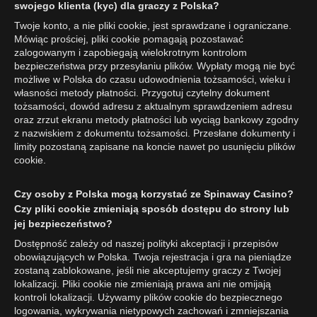
swojego klienta (kyc) dla graczy z Polska?
Twoje konto, a nie pliki cookie, jest sprawdzane i ograniczane.
Mówiąc prościej, pliki cookie pomagają pozostawać
zalogowanym i zapobiegają wielokrotnym kontrolom
bezpieczeństwa przy przesyłaniu plików. Wypłaty mogą nie być
możliwe w Polska do czasu udowodnienia tożsamości, wieku i
własności metody płatności. Przygotuj czytelny dokument
tożsamości, dowód adresu z aktualnym sprawdzeniem adresu
oraz zrzut ekranu metody płatności lub wyciąg bankowy zgodny
z nazwiskiem z dokumentu tożsamości. Przesłane dokumenty i
limity pozostaną zapisane na koncie nawet po usunięciu plików
cookie.
Czy osoby z Polska mogą korzystać ze Spinaway Casino?
Czy pliki cookie zmieniają sposób dostępu do strony lub
jej bezpieczeństwo?
Dostępność zależy od naszej polityki akceptacji i przepisów
obowiązujących w Polska. Twoja rejestracja i gra na pieniądze
zostaną zablokowane, jeśli nie akceptujemy graczy z Twojej
lokalizacji. Pliki cookie nie zmieniają prawa ani nie omijają
kontroli lokalizacji. Używamy plików cookie do bezpiecznego
logowania, wykrywania nietypowych zachowań i zmniejszania