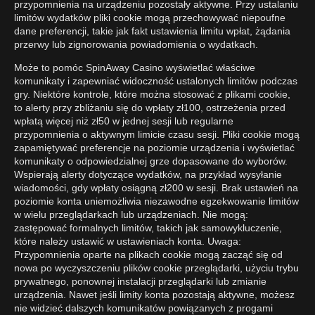
przypomnienia na urządzeniu pozostały aktywne. Przy ustalaniu
limitów wydatków pliki cookie mogą przechowywać niepoufne
dane preferencji, takie jak fakt ustawienia limitu wpłat, żądania
przerwy lub zignorowania powiadomienia o wydatkach.
Może to pomóc SpinAway Casino wyświetlać właściwe
komunikaty i zapewniać widoczność ustalonych limitów podczas
gry. Niektóre kontrole, które można stosować z plikami cookie,
to alerty przy zbliżaniu się do wpłaty zł100, ostrzeżenia przed
wpłatą więcej niż zł50 w jednej sesji lub regularne
przypomnienia o aktywnym limicie czasu sesji. Pliki cookie mogą
zapamiętywać preferencje na poziomie urządzenia i wyświetlać
komunikaty o odpowiedzialnej grze dopasowane do wyborów.
Wspierają alerty dotyczące wydatków, na przykład wysyłanie
wiadomości, gdy wpłaty osiągną zł200 w sesji. Brak ustawień na
poziomie konta uniemożliwia niezawodne egzekwowanie limitów
w wielu przeglądarkach lub urządzeniach. Nie mogą:
zastępować formalnych limitów, takich jak samowykluczenie,
które należy ustawić w ustawieniach konta. Uwaga:
Przypomnienia oparte na plikach cookie mogą zacząć się od
nowa po wyczyszczeniu plików cookie przeglądarki, użyciu trybu
prywatnego, ponownej instalacji przeglądarki lub zmianie
urządzenia. Nawet jeśli limity konta pozostają aktywne, możesz
nie widzieć dalszych komunikatów powiązanych z progami