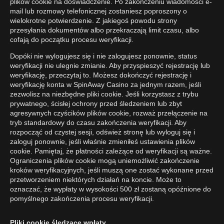
plików cookie na doświadczenie. Po zakończeniu wiadomości e-
mail lub rozmowy telefonicznej zostaniesz poproszony o
wielokrotne potwierdzenie. Z jakiegoś powodu strony
przesyłania dokumentów albo przekraczają limit czasu, albo
cofają do początku procesu weryfikacji.
Dopóki nie wylogujesz się i nie zalogujesz ponownie, status
weryfikacji nie ulegnie zmianie. Aby przyspieszyć rejestrację lub
weryfikację, przeczytaj to. Możesz dokończyć rejestrację i
weryfikację konta w SpinAway Casino za jednym razem, jeśli
zezwolisz na niezbędne pliki cookie. Jeśli korzystasz z trybu
prywatnego, ścisłej ochrony przed śledzeniem lub zbyt
agresywnych czyścików plików cookie, rozważ przełączenie na
tryb standardowy do czasu zakończenia weryfikacji. Aby
rozpocząć od czystej sesji, odśwież stronę lub wyloguj się i
zaloguj ponownie, jeśli właśnie zmieniłeś ustawienia plików
cookie. Pamiętaj, że płatności zależące od weryfikacji są ważne.
Ograniczenia plików cookie mogą uniemożliwić zakończenie
kroków weryfikacyjnych, jeśli muszą one zostać wykonane przed
przetworzeniem niektórych działań na koncie. Może to
oznaczać, że wypłaty w wysokości 500 zł zostaną opóźnione do
pomyślnego zakończenia procesu weryfikacji.
Pliki cookie śledzące wpłaty