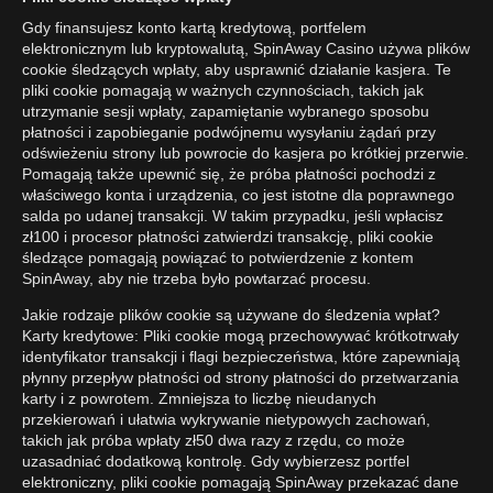
Gdy finansujesz konto kartą kredytową, portfelem
elektronicznym lub kryptowalutą, SpinAway Casino używa plików
cookie śledzących wpłaty, aby usprawnić działanie kasjera. Te
pliki cookie pomagają w ważnych czynnościach, takich jak
utrzymanie sesji wpłaty, zapamiętanie wybranego sposobu
płatności i zapobieganie podwójnemu wysyłaniu żądań przy
odświeżeniu strony lub powrocie do kasjera po krótkiej przerwie.
Pomagają także upewnić się, że próba płatności pochodzi z
właściwego konta i urządzenia, co jest istotne dla poprawnego
salda po udanej transakcji. W takim przypadku, jeśli wpłacisz
zł100 i procesor płatności zatwierdzi transakcję, pliki cookie
śledzące pomagają powiązać to potwierdzenie z kontem
SpinAway, aby nie trzeba było powtarzać procesu.
Jakie rodzaje plików cookie są używane do śledzenia wpłat?
Karty kredytowe: Pliki cookie mogą przechowywać krótkotrwały
identyfikator transakcji i flagi bezpieczeństwa, które zapewniają
płynny przepływ płatności od strony płatności do przetwarzania
karty i z powrotem. Zmniejsza to liczbę nieudanych
przekierowań i ułatwia wykrywanie nietypowych zachowań,
takich jak próba wpłaty zł50 dwa razy z rzędu, co może
uzasadniać dodatkową kontrolę. Gdy wybierzesz portfel
elektroniczny, pliki cookie pomagają SpinAway przekazać dane