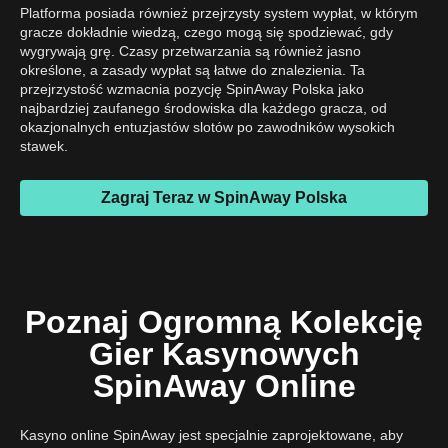
Platforma posiada również przejrzysty system wypłat, w którym
gracze dokładnie wiedzą, czego mogą się spodziewać, gdy
wygrywają grę. Czasy przetwarzania są również jasno
określone, a zasady wypłat są łatwe do znalezienia. Ta
przejrzystość wzmacnia pozycję SpinAway Polska jako
najbardziej zaufanego środowiska dla każdego gracza, od
okazjonalnych entuzjastów slotów po zawodników wysokich
stawek.
Zagraj Teraz w SpinAway Polska
Poznaj Ogromną Kolekcję
Gier Kasynowych
SpinAway Online
Kasyno online SpinAway jest specjalnie zaprojektowane, aby