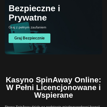
Bezpieczne i
Prywatne
Graj z pełnym zaufaniem
Graj Bezpiecznie
Kasyno SpinAway Online:
W Pełni Licencjonowane i
Wspierane
Strona SpinAway działa na podstawie międzynarodowej licencji,