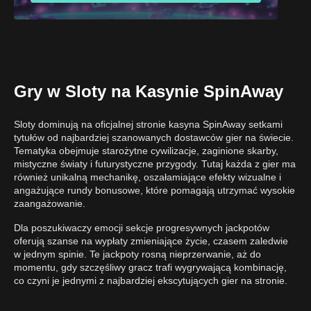
Gry w Sloty na Kasynie SpinAway
Sloty dominują na oficjalnej stronie kasyna SpinAway setkami
tytułów od najbardziej szanowanych dostawców gier na świecie.
Tematyka obejmuje starożytne cywilizacje, zaginione skarby,
mistyczne światy i futurystyczne przygody. Tutaj każda z gier ma
również unikalną mechanikę, oszałamiające efekty wizualne i
angażujące rundy bonusowe, które pomagają utrzymać wysokie
zaangażowanie.
Dla poszukiwaczy emocji sekcje progresywnych jackpotów
oferują szanse na wypłaty zmieniające życie, czasem zaledwie
w jednym spinie. Te jackpoty rosną nieprzerwanie, aż do
momentu, gdy szczęśliwy gracz trafi wygrywającą kombinację,
co czyni je jednymi z najbardziej ekscytujących gier na stronie.