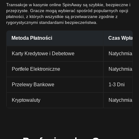
Transakcje w kasynie online SpinAway są szybkie, bezpieczne i
przejrzyste. Gracze mogą wybierać spośród popularnych opcji
płatności, z których wszystkie są przetwarzane zgodnie z
rygorystycznymi standardami bezpieczeństwa.
Metoda Płatności
Czas Wpłaty
Karty Kredytowe i Debetowe
Natychmiast
Portfele Elektroniczne
Natychmiast
Przelewy Bankowe
1-3 Dni
Kryptowaluty
Natychmiast