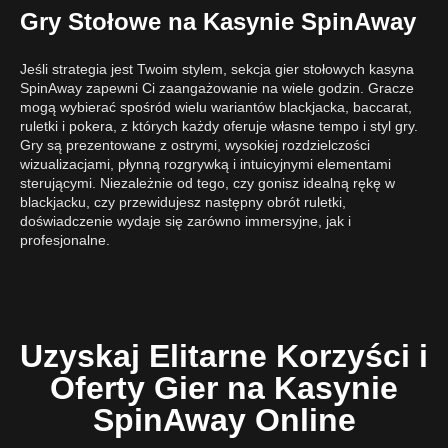
Gry Stołowe na Kasynie SpinAway
Jeśli strategia jest Twoim stylem, sekcja gier stołowych kasyna
SpinAway zapewni Ci zaangażowanie na wiele godzin. Gracze
mogą wybierać spośród wielu wariantów blackjacka, baccarat,
ruletki i pokera, z których każdy oferuje własne tempo i styl gry.
Gry są prezentowane z ostrymi, wysokiej rozdzielczości
wizualizacjami, płynną rozgrywką i intuicyjnymi elementami
sterującymi. Niezależnie od tego, czy gonisz idealną rękę w
blackjacku, czy przewidujesz następny obrót ruletki,
doświadczenie wydaje się zarówno immersyjne, jak i
profesjonalne.
Uzyskaj Elitarne Korzyści i
Oferty Gier na Kasynie
SpinAway Online