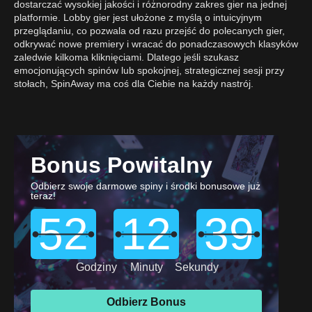
dostarczać wysokiej jakości i różnorodny zakres gier na jednej
platformie. Lobby gier jest ułożone z myślą o intuicyjnym
przeglądaniu, co pozwala od razu przejść do polecanych gier,
odkrywać nowe premiery i wracać do ponadczasowych klasyków
zaledwie kilkoma kliknięciami. Dlatego jeśli szukasz
emocjonujących spinów lub spokojnej, strategicznej sesji przy
stołach, SpinAway ma coś dla Ciebie na każdy nastrój.
Bonus Powitalny
Odbierz swoje darmowe spiny i środki bonusowe już
teraz!
52
12
37
Godziny
Minuty
Sekundy
Odbierz Bonus