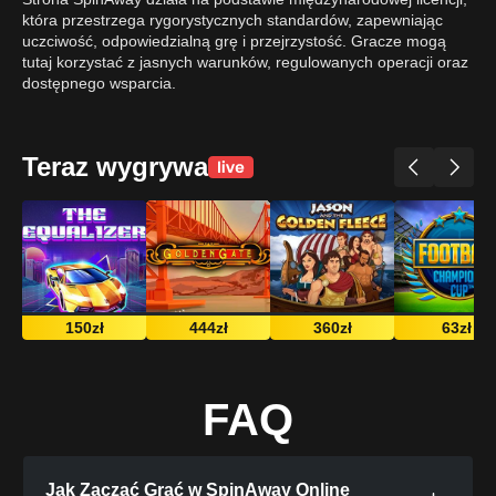
która przestrzega rygorystycznych standardów, zapewniając
uczciwość, odpowiedzialną grę i przejrzystość. Gracze mogą
tutaj korzystać z jasnych warunków, regulowanych operacji oraz
dostępnego wsparcia.
Teraz wygrywa
150zł
444zł
360zł
63zł
FAQ
Jak Zacząć Grać w SpinAway Online