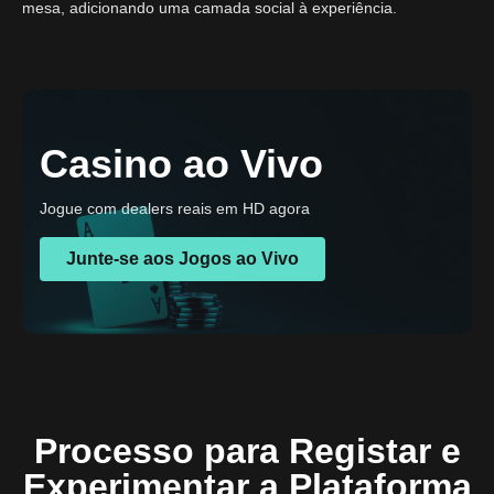
mesa, adicionando uma camada social à experiência.
Casino ao Vivo
Jogue com dealers reais em HD agora
Junte-se aos Jogos ao Vivo
Processo para Registar e
Experimentar a Plataforma