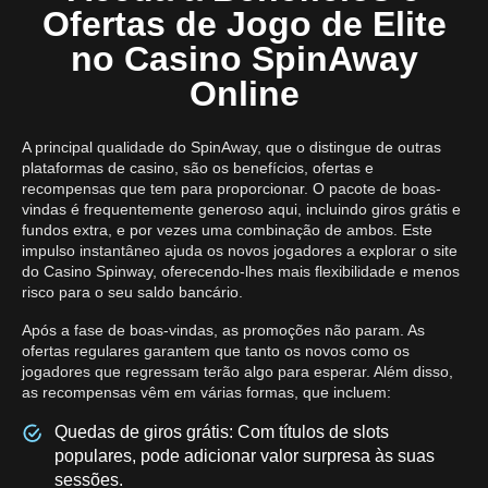
Ofertas de Jogo de Elite
no Casino SpinAway
Online
A principal qualidade do SpinAway, que o distingue de outras
plataformas de casino, são os benefícios, ofertas e
recompensas que tem para proporcionar. O pacote de boas-
vindas é frequentemente generoso aqui, incluindo giros grátis e
fundos extra, e por vezes uma combinação de ambos. Este
impulso instantâneo ajuda os novos jogadores a explorar o site
do Casino Spinway, oferecendo-lhes mais flexibilidade e menos
risco para o seu saldo bancário.
Após a fase de boas-vindas, as promoções não param. As
ofertas regulares garantem que tanto os novos como os
jogadores que regressam terão algo para esperar. Além disso,
as recompensas vêm em várias formas, que incluem:
Quedas de giros grátis: Com títulos de slots
populares, pode adicionar valor surpresa às suas
sessões.