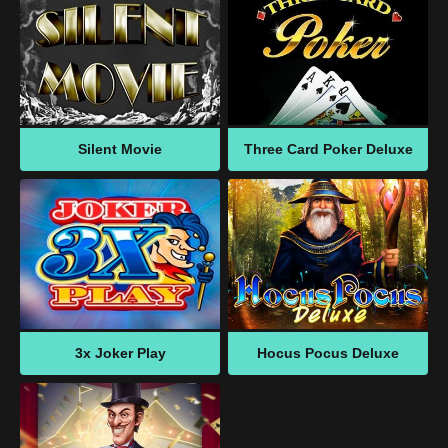
Silent Movie
Three Card Poker Deluxe
3x Joker Play
Hocus Pocus Deluxe