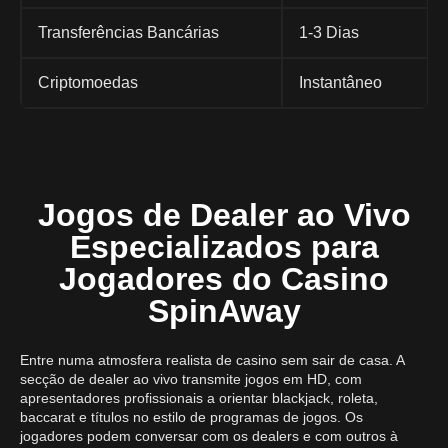
Transferências Bancárias
1-3 Dias
Criptomoedas
Instantâneo
Jogos de Dealer ao Vivo
Especializados para
Jogadores do Casino
SpinAway
Entre numa atmosfera realista de casino sem sair de casa. A
secção de dealer ao vivo transmite jogos em HD, com
apresentadores profissionais a orientar blackjack, roleta,
baccarat e títulos no estilo de programas de jogos. Os
jogadores podem conversar com os dealers e com outros à