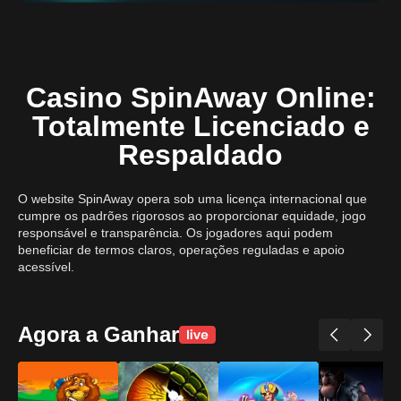
Casino SpinAway Online:
Totalmente Licenciado e
Respaldado
O website SpinAway opera sob uma licença internacional que
cumpre os padrões rigorosos ao proporcionar equidade, jogo
responsável e transparência. Os jogadores aqui podem
beneficiar de termos claros, operações reguladas e apoio
acessível.
Agora a Ganhar