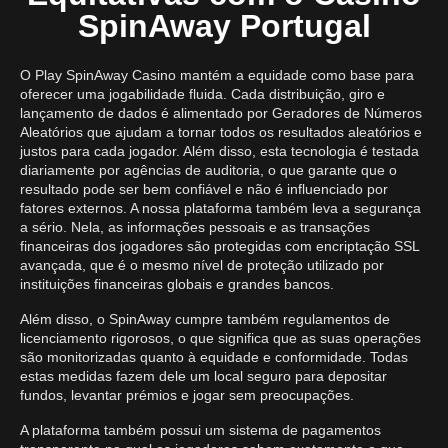
SpinAway Portugal
O Play SpinAway Casino mantém a equidade como base para
oferecer uma jogabilidade fluida. Cada distribuição, giro e
lançamento de dados é alimentado por Geradores de Números
Aleatórios que ajudam a tornar todos os resultados aleatórios e
justos para cada jogador. Além disso, esta tecnologia é testada
diariamente por agências de auditoria, o que garante que o
resultado pode ser bem confiável e não é influenciado por
fatores externos. A nossa plataforma também leva a segurança
a sério. Nela, as informações pessoais e as transações
financeiras dos jogadores são protegidas com encriptação SSL
avançada, que é o mesmo nível de proteção utilizado por
instituições financeiras globais e grandes bancos.
Além disso, o SpinAway cumpre também regulamentos de
licenciamento rigorosos, o que significa que as suas operações
são monitorizadas quanto à equidade e conformidade. Todas
estas medidas fazem dele um local seguro para depositar
fundos, levantar prémios e jogar sem preocupações.
A plataforma também possui um sistema de pagamentos