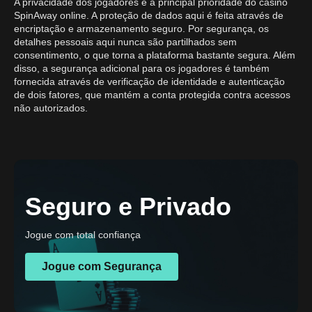
A privacidade dos jogadores é a principal prioridade do casino
SpinAway online. A proteção de dados aqui é feita através de
encriptação e armazenamento seguro. Por segurança, os
detalhes pessoais aqui nunca são partilhados sem
consentimento, o que torna a plataforma bastante segura. Além
disso, a segurança adicional para os jogadores é também
fornecida através de verificação de identidade e autenticação
de dois fatores, que mantém a conta protegida contra acessos
não autorizados.
Seguro e Privado
Jogue com total confiança
Jogue com Segurança