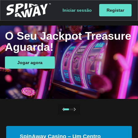
Iniciar sessão
Registar
O Seu Jackpot Treasure
Aguarda!
Jogar agora
SpinAway Casino – Um Centro